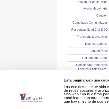
Convenio Construcción
Avería Maquinaria
Caución
Combinado Comunidades
Responsabilidad Civil D&O
Transporte Mercancías
Defensa Jurídica
Automóviles
Retirada de Carnet
Combinado Comercios,
Locales, Oficinas, etc..
Plan de Exteriorizaciones de
Esta página web usa cook
compromisos por pensiones
Comercios
Las cookies de este sitio 
de redes sociales y analiz
Autónomos
sitio web con nuestros par
combinarla con otra inform
Particulares
que haya hecho de sus ser