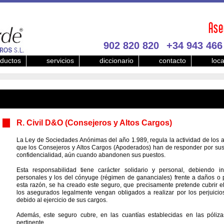
902 820 820
+34 943 466
ductos
servicios
diccionario
contacto
loca
R. Civil D&O (Consejeros y Altos Cargos)
La Ley de Sociedades Anónimas del año 1.989, regula la actividad de los a
que los Consejeros y Altos Cargos (Apoderados) han de responder por sus
confidencialidad, aún cuando abandonen sus puestos.
Esta responsabilidad tiene carácter solidario y personal, debiendo 
personales y los del cónyuge (régimen de gananciales) frente a daños o p
esta razón, se ha creado este seguro, que precisamente pretende cubrir 
los asegurados legalmente vengan obligados a realizar por los perjuici
debido al ejercicio de sus cargos.
Además, este seguro cubre, en las cuantías establecidas en las pólizas
pertinente.