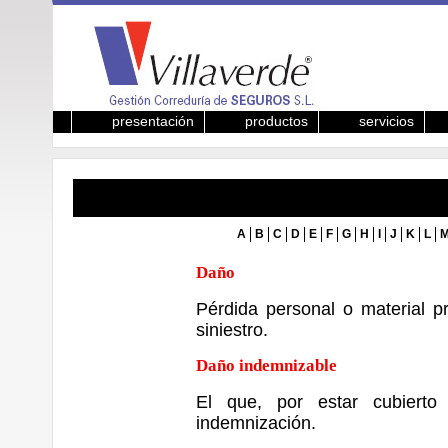
presentación
productos
servicios
A
B
C
D
E
F
G
H
I
J
K
L
Daño
Pérdida personal o material p
siniestro.
Daño indemnizable
El que, por estar cubierto
indemnización.