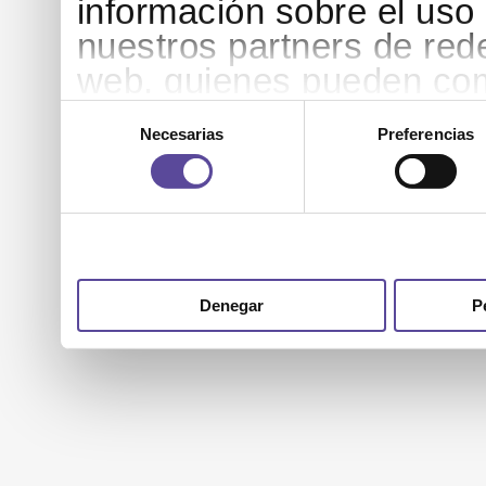
información sobre el uso
nuestros partners de rede
web, quienes pueden com
que les haya proporciona
Selección
de
Necesarias
Preferencias
partir del uso que haya h
consentimiento
Denegar
P